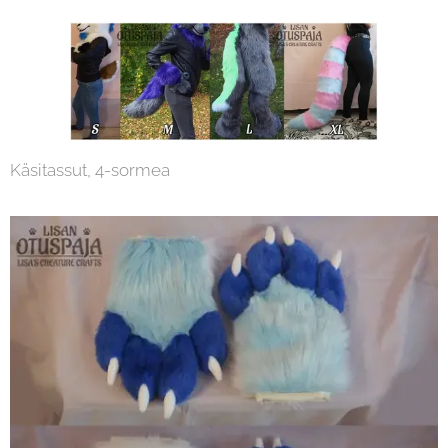
Käsitassut, 4-sormea