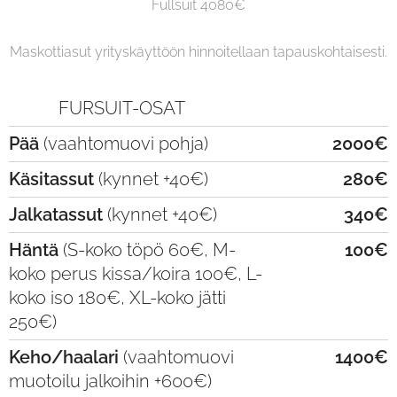
Fullsuit 4080€
Maskottiasut yrityskäyttöön hinnoitellaan tapauskohtaisesti.
FURSUIT-OSAT
Pää
(vaahtomuovi pohja)
2000€
Käsitassut
(kynnet +40€)
280€
Jalkatassut
(kynnet +40€)
340€
Häntä
(S-koko töpö 60€, M-
100€
koko perus kissa/koira 100€, L-
koko iso 180€, XL-koko jätti
250€)
Keho/haalari
(vaahtomuovi
1400€
muotoilu jalkoihin +600€)