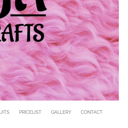
UITS
PRICELIST
GALLERY
CONTACT